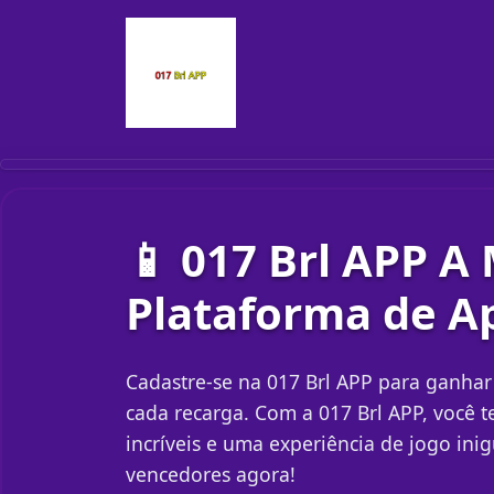
📱 017 Brl APP A
Plataforma de A
Cadastre-se na 017 Brl APP para ganha
cada recarga. Com a 017 Brl APP, você 
incríveis e uma experiência de jogo inig
vencedores agora!