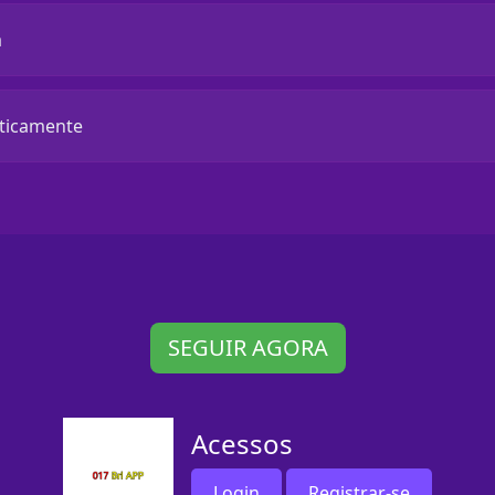
a
aticamente
SEGUIR AGORA
Acessos
Login
Registrar-se