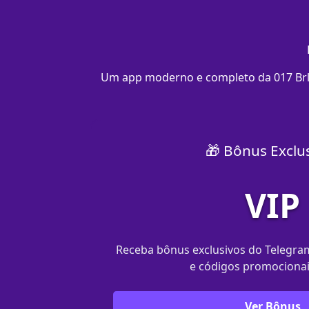
Um app moderno e completo da 017 Brl A
🎁 Bônus Exclu
VIP
Receba bônus exclusivos do Telegra
e códigos promocionai
Ver Bônus