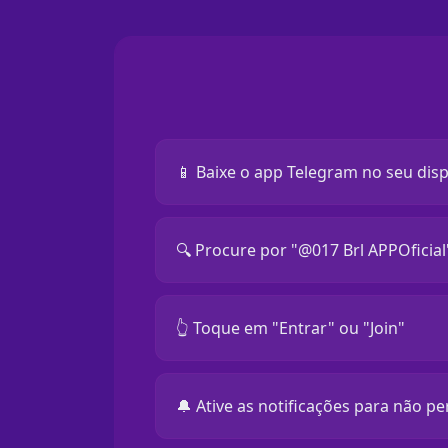
📱 Baixe o app Telegram no seu disp
🔍 Procure por "@017 Brl APPOficial
👆 Toque em "Entrar" ou "Join"
🔔 Ative as notificações para não p