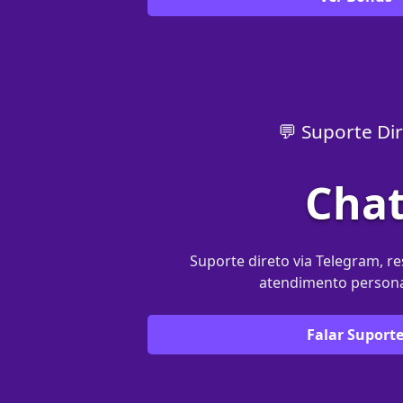
💬 Suporte Di
Cha
Suporte direto via Telegram, r
atendimento persona
Falar Suport