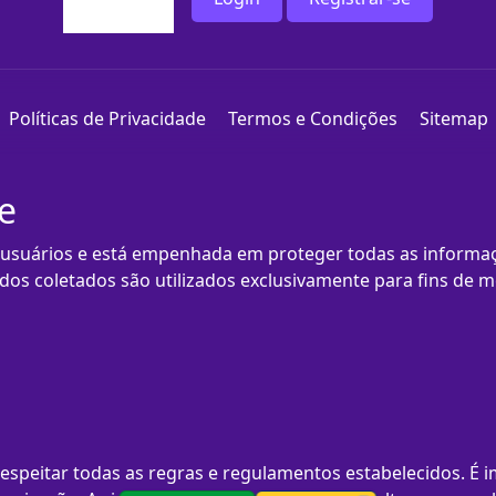
Políticas de Privacidade
Termos e Condições
Sitemap
de
us usuários e está empenhada em proteger todas as informa
os coletados são utilizados exclusivamente para fins de m
speitar todas as regras e regulamentos estabelecidos. É i