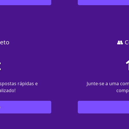
reto
👥 
t
espostas rápidas e
Junte-se a uma com
lizado!
compa
e