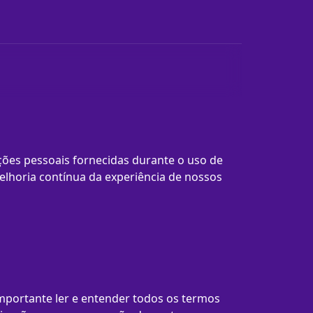
ções pessoais fornecidas durante o uso de
elhoria contínua da experiência de nossos
mportante ler e entender todos os termos