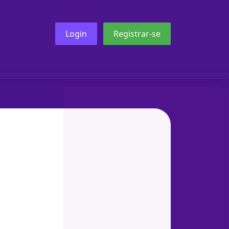
Login
Registrar-se