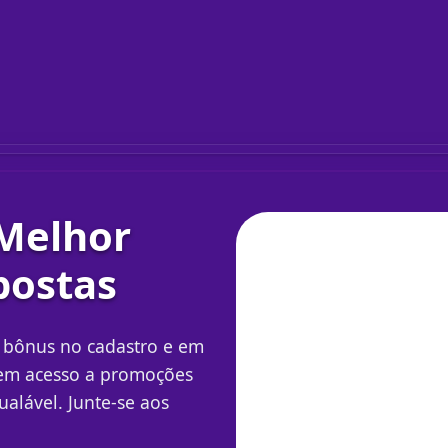
 Melhor
postas
r bônus no cadastro e em
tem acesso a promoções
ualável. Junte-se aos