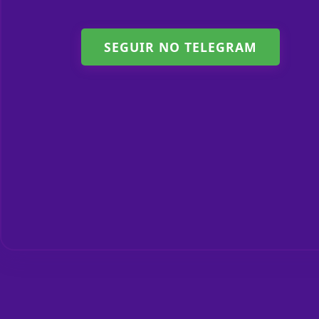
SEGUIR NO TELEGRAM