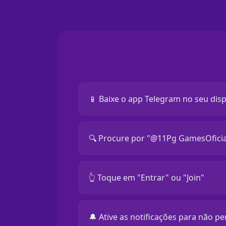
📱 Baixe o app Telegram no seu disp
🔍 Procure por "@11Pg GamesOficia
👆 Toque em "Entrar" ou "Join"
🔔 Ative as notificações para não p