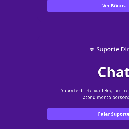
Ver Bônus
💬 Suporte Di
Cha
Suporte direto via Telegram, r
atendimento persona
Falar Suport