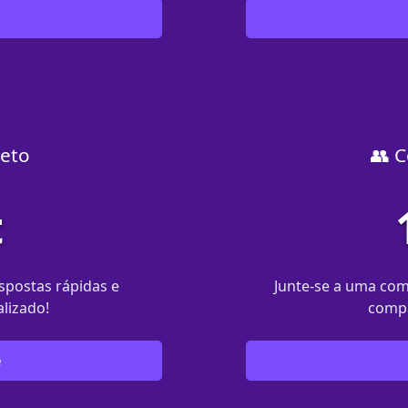
reto
👥 
t
espostas rápidas e
Junte-se a uma com
lizado!
compa
e