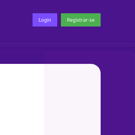
Login
Registrar-se