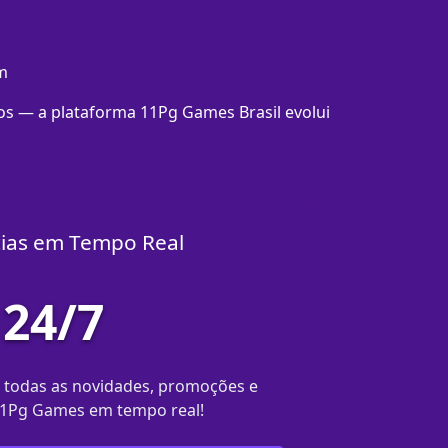
m
os — a plataforma 11Pg Games Brasil evolui
cias em Tempo Real
24/7
e todas as novidades, promoções e
11Pg Games em tempo real!