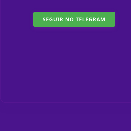
SEGUIR NO TELEGRAM