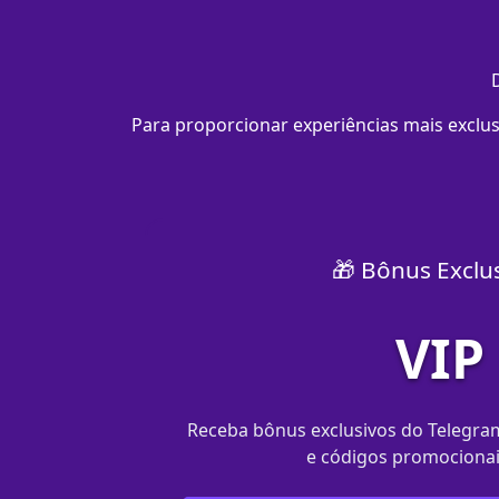
Para proporcionar experiências mais exclu
🎁 Bônus Exclu
VIP
Receba bônus exclusivos do Telegra
e códigos promocionai