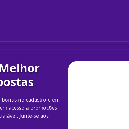
 Melhor
postas
 bônus no cadastro e em
tem acesso a promoções
ualável. Junte-se aos