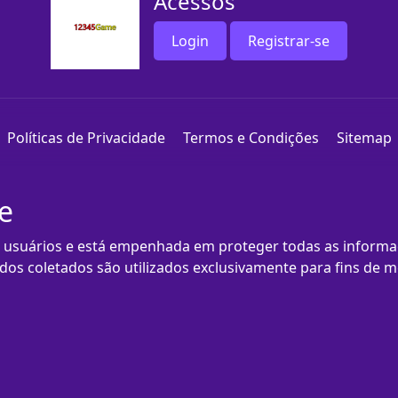
Acessos
Login
Registrar-se
Políticas de Privacidade
Termos e Condições
Sitemap
de
s usuários e está empenhada em proteger todas as informa
os coletados são utilizados exclusivamente para fins de m