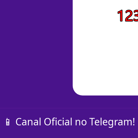
📱 Canal Oficial no Telegram!