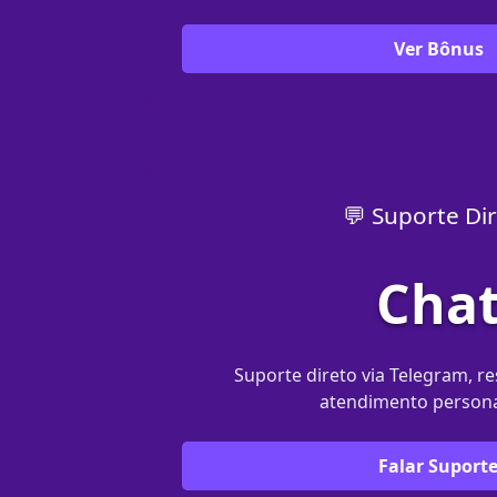
Ver Bônus
💬 Suporte Di
Cha
Suporte direto via Telegram, r
atendimento persona
Falar Suport