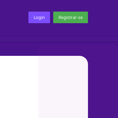
Login
Registrar-se