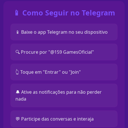
📱 Como Seguir no Telegram
📱 Baixe o app Telegram no seu dispositivo
🔍 Procure por "@159 GamesOficial"
👆 Toque em "Entrar" ou "Join"
🔔 Ative as notificações para não perder
nada
💬 Participe das conversas e interaja