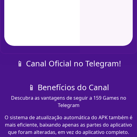
📱 Canal Oficial no Telegram!
📱 Benefícios do Canal
Descubra as vantagens de seguir a 159 Games no
Telegram
O sistema de atualização automática do APK também é
mais eficiente, baixando apenas as partes do aplicativo
que foram alteradas, em vez do aplicativo completo.