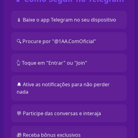
📱 Baixe o app Telegram no seu dispositivo
🔍 Procure por "@1AA.ComOficial"
👆 Toque em "Entrar" ou "Join"
🔔 Ative as notificações para não perder
nada
💬 Participe das conversas e interaja
🎁 Receba bônus exclusivos