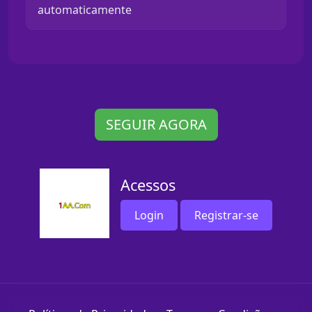
automaticamente
SEGUIR AGORA
Acessos
Login
Registrar-se