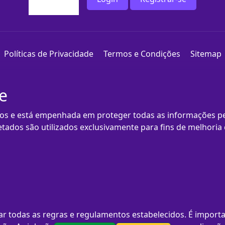
Políticas de Privacidade
Termos e Condições
Sitemap
de
rios e está empenhada em proteger todas as informações p
tados são utilizados exclusivamente para fins de melhoria
 todas as regras e regulamentos estabelecidos. É importa