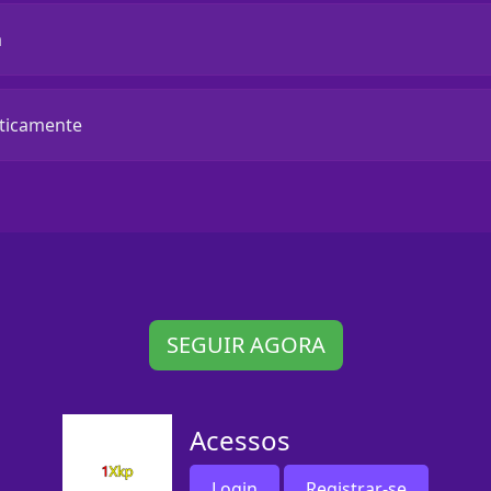
a
aticamente
SEGUIR AGORA
Acessos
Login
Registrar-se