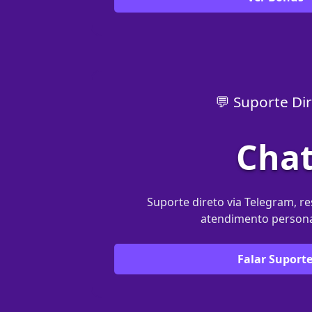
💬 Suporte Di
Cha
Suporte direto via Telegram, r
atendimento persona
Falar Suport