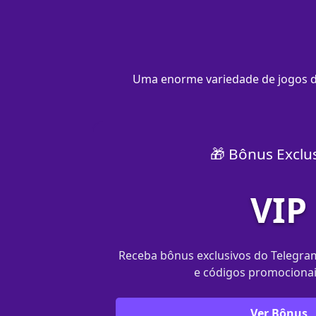
Uma enorme variedade de jogos da 
🎁 Bônus Exclu
VIP
Receba bônus exclusivos do Telegra
e códigos promocionai
Ver Bônus