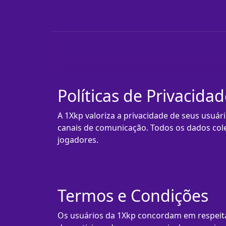
Políticas de Privacida
A 1Xkp valoriza a privacidade de seus usuá
canais de comunicação. Todos os dados cole
jogadores.
Termos e Condições
Os usuários da 1Xkp concordam em respeitar