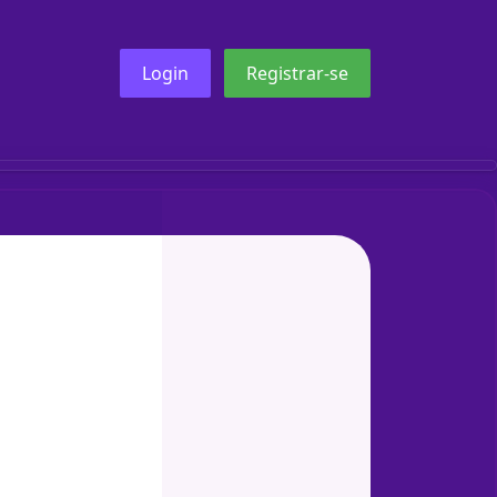
Login
Registrar-se