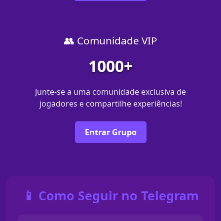
👥 Comunidade VIP
1000+
Junte-se a uma comunidade exclusiva de
jogadores e compartilhe experiências!
Entrar Grupo
📱 Como Seguir no Telegram