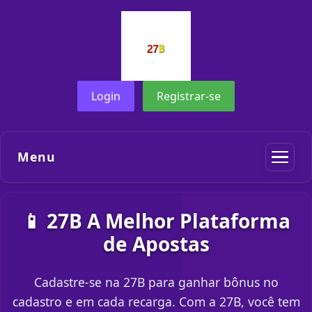
Login
Registrar-se
Menu
📱 27B A Melhor Plataforma
de Apostas
Cadastre-se na 27B para ganhar bônus no
cadastro e em cada recarga. Com a 27B, você tem