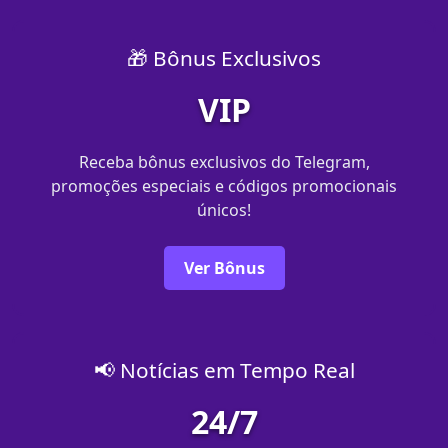
🎁 Bônus Exclusivos
VIP
Receba bônus exclusivos do Telegram,
promoções especiais e códigos promocionais
únicos!
Ver Bônus
📢 Notícias em Tempo Real
24/7