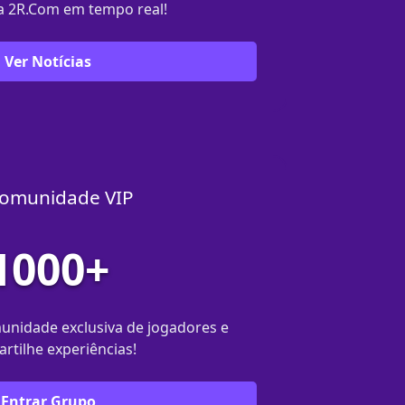
a 2R.Com em tempo real!
Ver Notícias
Comunidade VIP
1000+
unidade exclusiva de jogadores e
rtilhe experiências!
Entrar Grupo