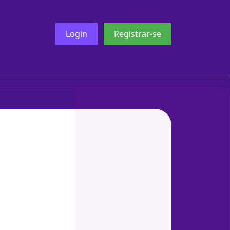
Login
Registrar-se