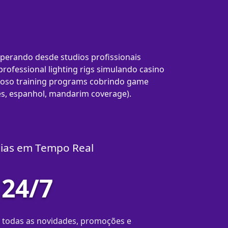
operando desde studios profissionais
rofessional lighting rigs simulando casino
oroso training programs cobrindo game
ês, espanhol, mandarim coverage).
cias em Tempo Real
24/7
e todas as novidades, promoções e