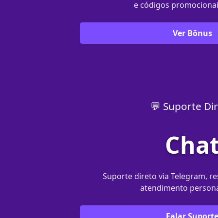
e códigos promocionai
Ver Bônus
💬 Suporte Di
Cha
Suporte direto via Telegram, r
atendimento persona
Falar Suport