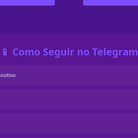
📱 Como Seguir no Telegram
ositivo