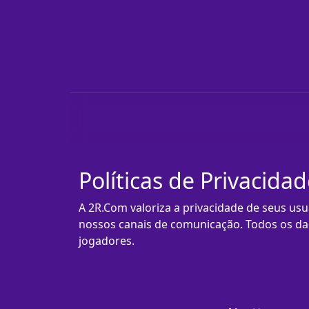
Políticas de Privacida
A 2R.Com valoriza a privacidade de seus us
nossos canais de comunicação. Todos os dad
jogadores.