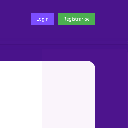
Login
Registrar-se