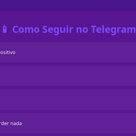
📱 Como Seguir no Telegram
ositivo
erder nada