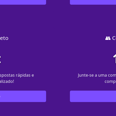
reto
👥 
t
espostas rápidas e
Junte-se a uma com
lizado!
compa
e