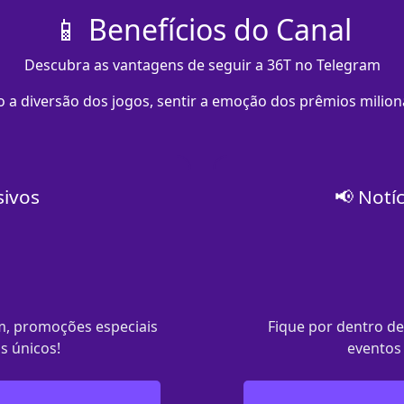
📱 Benefícios do Canal
Descubra as vantagens de seguir a 36T no Telegram
 a diversão dos jogos, sentir a emoção dos prêmios milionár
sivos
📢 Notí
m, promoções especiais
Fique por dentro d
s únicos!
eventos