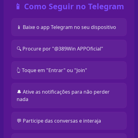
📱 Como Seguir no Telegram
📱 Baixe o app Telegram no seu dispositivo
🔍 Procure por "@389Win APPOficial"
👆 Toque em "Entrar" ou "Join"
🔔 Ative as notificações para não perder
nada
💬 Participe das conversas e interaja