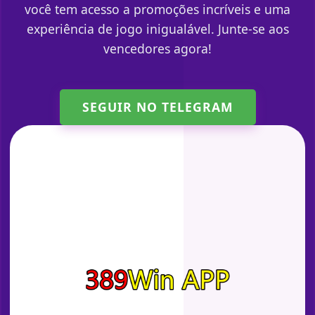
você tem acesso a promoções incríveis e uma
experiência de jogo inigualável. Junte-se aos
vencedores agora!
SEGUIR NO TELEGRAM