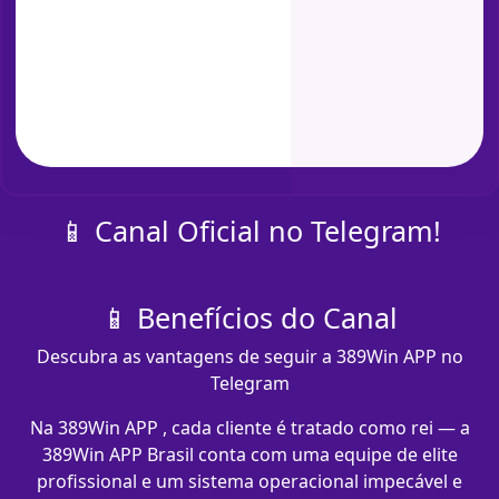
📱 Canal Oficial no Telegram!
📱 Benefícios do Canal
Descubra as vantagens de seguir a 389Win APP no
Telegram
Na 389Win APP , cada cliente é tratado como rei — a
389Win APP Brasil conta com uma equipe de elite
profissional e um sistema operacional impecável e