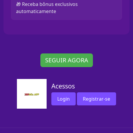
🎁 Receba bônus exclusivos
automaticamente
SEGUIR AGORA
Acessos
Login
Registrar-se