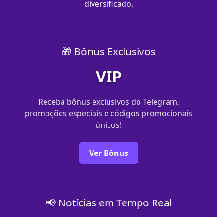
diversificado.
🎁 Bônus Exclusivos
VIP
Receba bônus exclusivos do Telegram,
promoções especiais e códigos promocionais
únicos!
Ver Bônus
📢 Notícias em Tempo Real