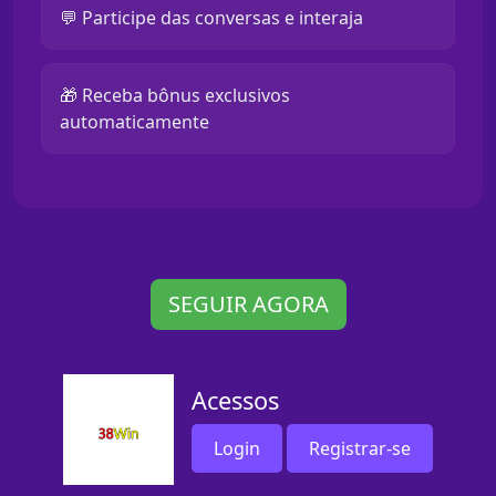
💬 Participe das conversas e interaja
🎁 Receba bônus exclusivos
automaticamente
SEGUIR AGORA
Acessos
Login
Registrar-se