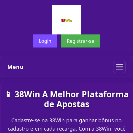
Login
Registrar-se
Menu
📱 38Win A Melhor Plataforma
de Apostas
Cadastre-se na 38Win para ganhar bônus no
cadastro e em cada recarga. Com a 38Win, você