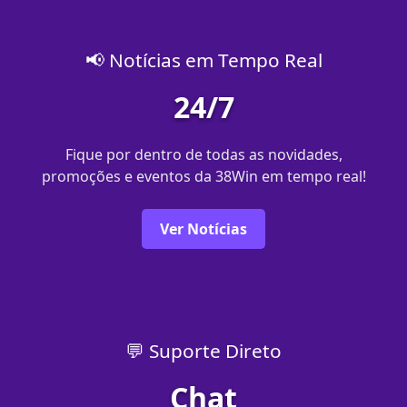
📢 Notícias em Tempo Real
24/7
Fique por dentro de todas as novidades,
promoções e eventos da 38Win em tempo real!
Ver Notícias
💬 Suporte Direto
Chat