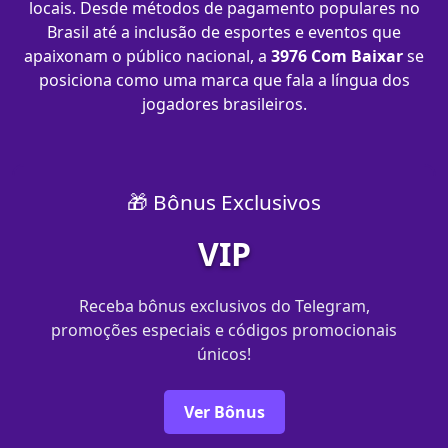
locais. Desde métodos de pagamento populares no
Brasil até a inclusão de esportes e eventos que
apaixonam o público nacional, a
3976 Com Baixar
se
posiciona como uma marca que fala a língua dos
jogadores brasileiros.
🎁 Bônus Exclusivos
VIP
Receba bônus exclusivos do Telegram,
promoções especiais e códigos promocionais
únicos!
Ver Bônus