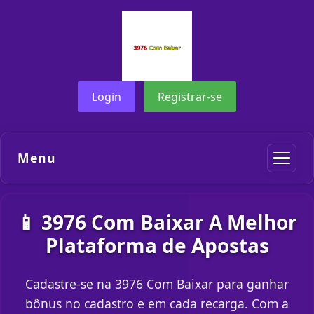
Login
Registrar-se
Menu
📱 3976 Com Baixar A Melhor
Plataforma de Apostas
Cadastre-se na 3976 Com Baixar para ganhar
bônus no cadastro e em cada recarga. Com a