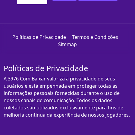
Políticas de Privacidade
Termos e Condições
Sitemap
Políticas de Privacidade
A 3976 Com Baixar valoriza a privacidade de seus
usuários e está empenhada em proteger todas as
informações pessoais fornecidas durante o uso de
nossos canais de comunicação. Todos os dados
coletados são utilizados exclusivamente para fins de
melhoria contínua da experiência de nossos jogadores.