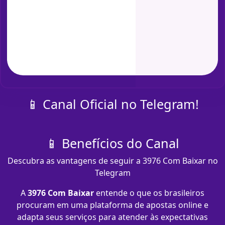
📱 Canal Oficial no Telegram!
📱 Benefícios do Canal
Descubra as vantagens de seguir a 3976 Com Baixar no
Telegram
A
3976 Com Baixar
entende o que os brasileiros
procuram em uma plataforma de apostas online e
adapta seus serviços para atender às expectativas