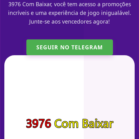
3976 Com Baixar, você tem acesso a promoções
incríveis e uma experiência de jogo inigualável.
Junte-se aos vencedores agora!
SEGUIR NO TELEGRAM