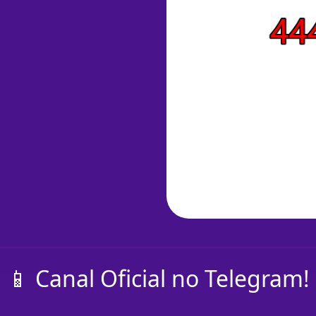
📱 Canal Oficial no Telegram!