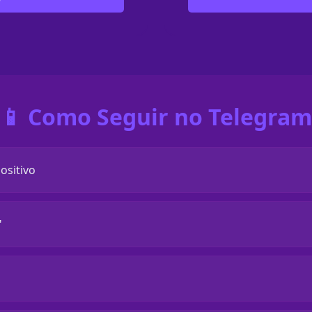
📱 Como Seguir no Telegram
ositivo
"