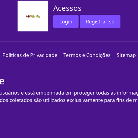
Acessos
Login
Registrar-se
Políticas de Privacidade
Termos e Condições
Sitemap
de
s usuários e está empenhada em proteger todas as informa
os coletados são utilizados exclusivamente para fins de m