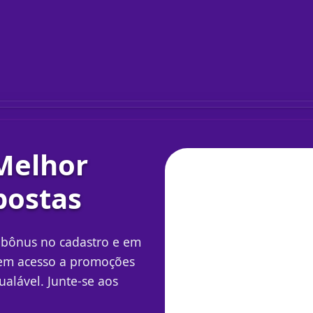
 Melhor
postas
 bônus no cadastro e em
tem acesso a promoções
ualável. Junte-se aos