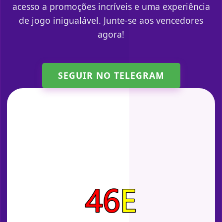
acesso a promoções incríveis e uma experiência
de jogo inigualável. Junte-se aos vencedores
agora!
SEGUIR NO TELEGRAM