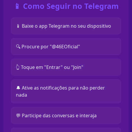
📱 Como Seguir no Telegram
📱 Baixe o app Telegram no seu dispositivo
🔍 Procure por "@46EOficial"
👆 Toque em "Entrar" ou "Join"
🔔 Ative as notificações para não perder
nada
💬 Participe das conversas e interaja