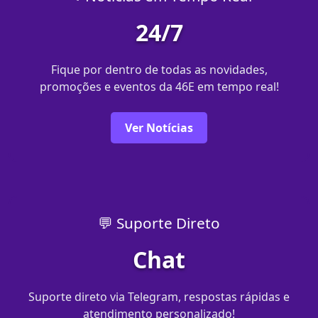
24/7
Fique por dentro de todas as novidades,
promoções e eventos da 46E em tempo real!
Ver Notícias
💬 Suporte Direto
Chat
Suporte direto via Telegram, respostas rápidas e
atendimento personalizado!