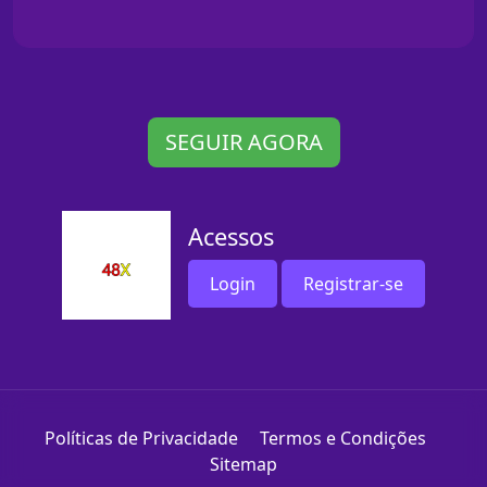
SEGUIR AGORA
Acessos
Login
Registrar-se
Políticas de Privacidade
Termos e Condições
Sitemap