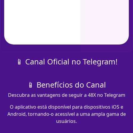
📱 Canal Oficial no Telegram!
📱 Benefícios do Canal
Descubra as vantagens de seguir a 48X no Telegram
O aplicativo está disponível para dispositivos iOS e
Android, tornando-o acessível a uma ampla gama de
usuários.