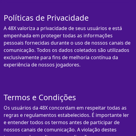
Políticas de Privacidade
A 48X valoriza a privacidade de seus usuários e está
empenhada em proteger todas as informações
pessoais fornecidas durante o uso de nossos canais de
comunicação. Todos os dados coletados são utilizados
exclusivamente para fins de melhoria contínua da
experiência de nossos jogadores.
Termos e Condições
Os usuários da 48X concordam em respeitar todas as
regras e regulamentos estabelecidos. É importante ler
e entender todos os termos antes de participar de
nossos canais de comunicação. A violação destes