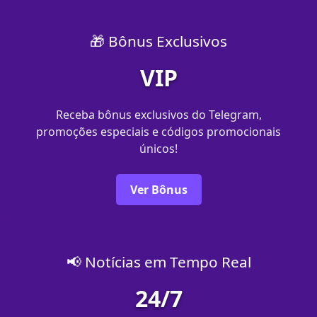
🎁 Bônus Exclusivos
VIP
Receba bônus exclusivos do Telegram,
promoções especiais e códigos promocionais
únicos!
Ver Bônus
📢 Notícias em Tempo Real
24/7