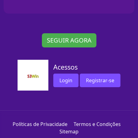
SEGUIR AGORA
Acessos
Login
Registrar-se
Políticas de Privacidade
Termos e Condições
Sitemap