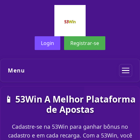
Login
Registrar-se
Menu
📱 53Win A Melhor Plataforma
de Apostas
Cadastre-se na 53Win para ganhar bônus no
cadastro e em cada recarga. Com a 53Win, você