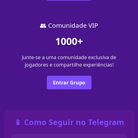
👥 Comunidade VIP
1000+
Junte-se a uma comunidade exclusiva de
jogadores e compartilhe experiências!
Entrar Grupo
📱 Como Seguir no Telegram