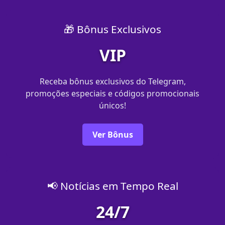
🎁 Bônus Exclusivos
VIP
Receba bônus exclusivos do Telegram,
promoções especiais e códigos promocionais
únicos!
Ver Bônus
📢 Notícias em Tempo Real
24/7