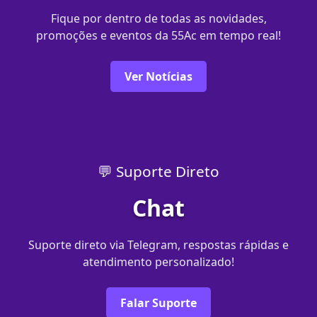
Fique por dentro de todas as novidades,
promoções e eventos da 55Ac em tempo real!
Ver Notícias
💬 Suporte Direto
Chat
Suporte direto via Telegram, respostas rápidas e
atendimento personalizado!
Falar Suporte