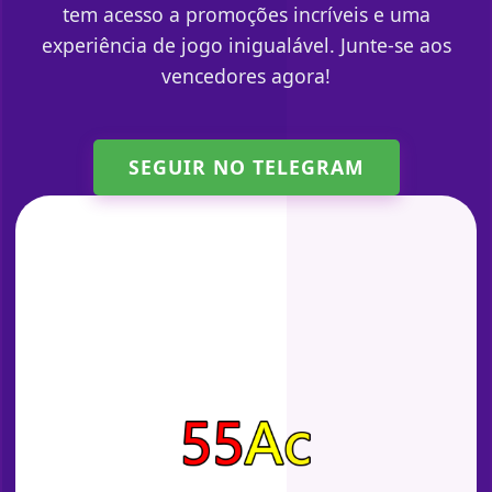
tem acesso a promoções incríveis e uma
experiência de jogo inigualável. Junte-se aos
vencedores agora!
SEGUIR NO TELEGRAM