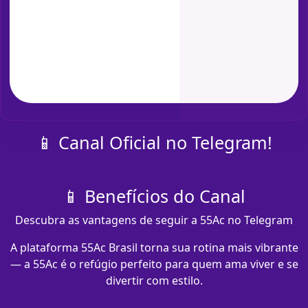
📱 Canal Oficial no Telegram!
📱 Benefícios do Canal
Descubra as vantagens de seguir a 55Ac no Telegram
A plataforma 55Ac Brasil torna sua rotina mais vibrante
— a 55Ac é o refúgio perfeito para quem ama viver e se
divertir com estilo.