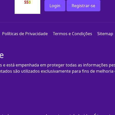
Login
Registrar-se
Políticas de Privacidade
Termos e Condições
Sitemap
de
ios e está empenhada em proteger todas as informações pe
tados são utilizados exclusivamente para fins de melhoria