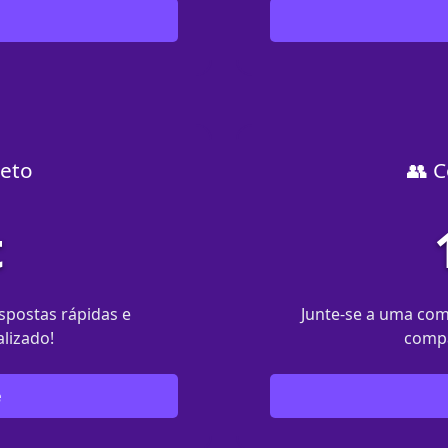
reto
👥 
t
espostas rápidas e
Junte-se a uma com
lizado!
compa
e