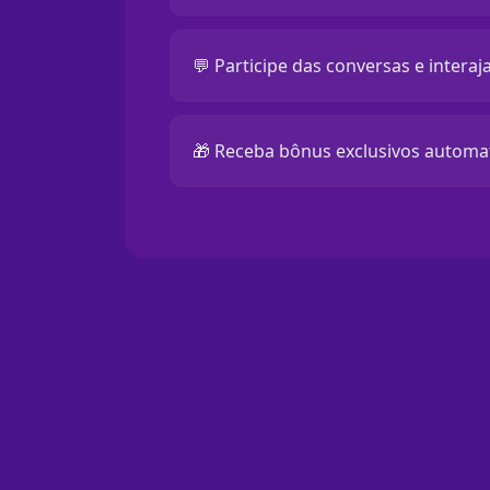
💬 Participe das conversas e interaj
🎁 Receba bônus exclusivos autom