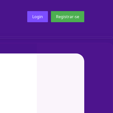
Login
Registrar-se