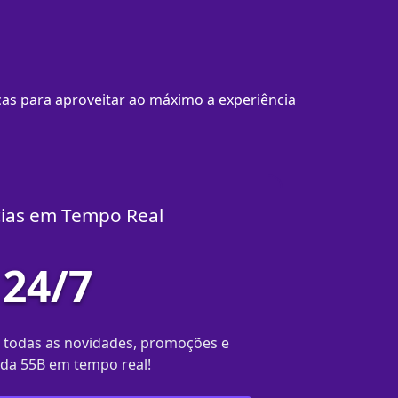
icas para aproveitar ao máximo a experiência
cias em Tempo Real
24/7
e todas as novidades, promoções e
 da 55B em tempo real!