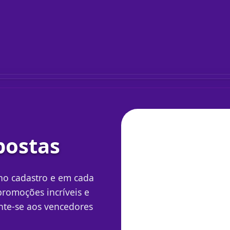
postas
no cadastro e em cada
promoções incríveis e
unte-se aos vencedores