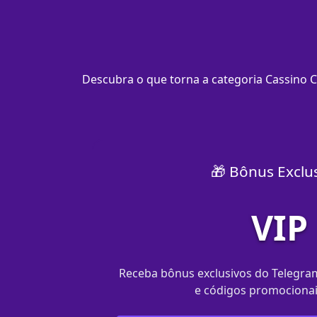
Descubra o que torna a categoria Cassino Cl
🎁 Bônus Exclu
VIP
Receba bônus exclusivos do Telegra
e códigos promocionai