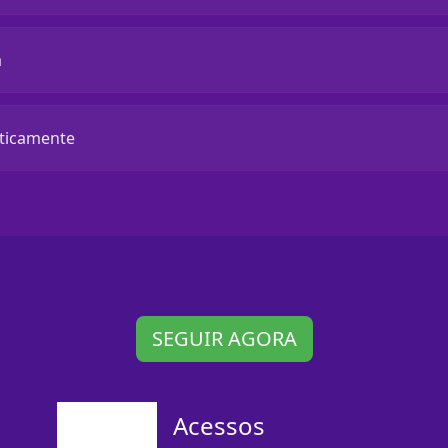
a
aticamente
SEGUIR AGORA
Acessos