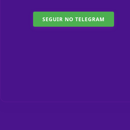
SEGUIR NO TELEGRAM