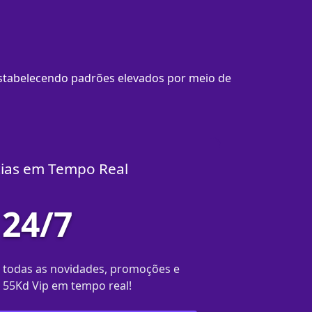
 estabelecendo padrões elevados por meio de
cias em Tempo Real
24/7
e todas as novidades, promoções e
 55Kd Vip em tempo real!