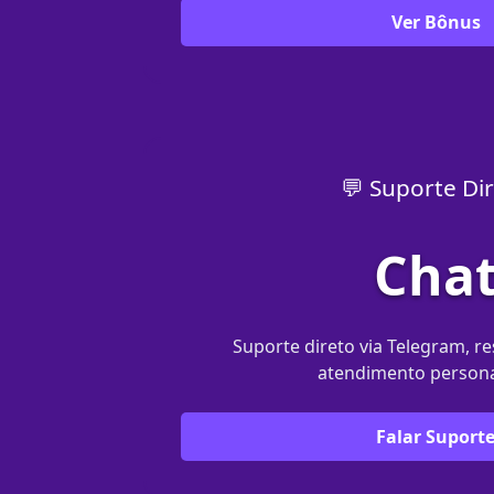
Ver Bônus
💬 Suporte Di
Cha
Suporte direto via Telegram, r
atendimento persona
Falar Suport