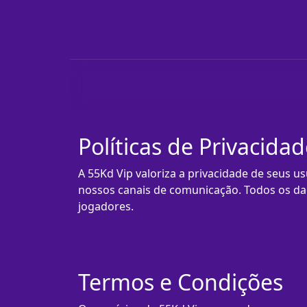
Políticas de Privacida
A 55Kd Vip valoriza a privacidade de seus 
nossos canais de comunicação. Todos os dad
jogadores.
Termos e Condições