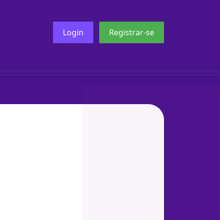
Login
Registrar-se