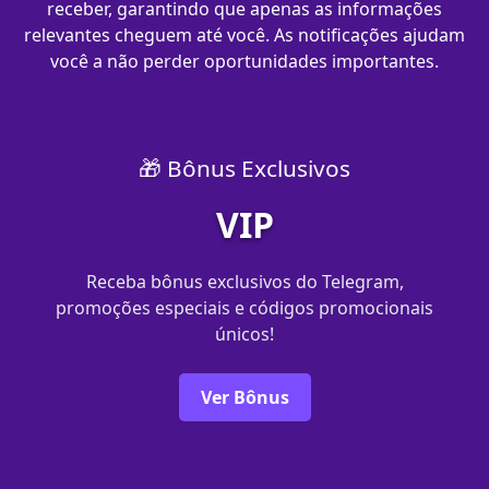
receber, garantindo que apenas as informações
relevantes cheguem até você. As notificações ajudam
você a não perder oportunidades importantes.
🎁 Bônus Exclusivos
VIP
Receba bônus exclusivos do Telegram,
promoções especiais e códigos promocionais
únicos!
Ver Bônus