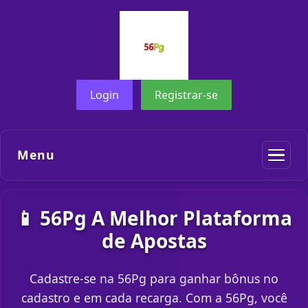
Login
Registrar-se
Menu
📱 56Pg A Melhor Plataforma
de Apostas
Cadastre-se na 56Pg para ganhar bônus no
cadastro e em cada recarga. Com a 56Pg, você