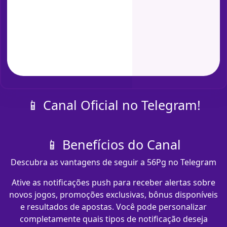
📱 Canal Oficial no Telegram!
📱 Benefícios do Canal
Descubra as vantagens de seguir a 56Pg no Telegram
Ative as notificações push para receber alertas sobre
novos jogos, promoções exclusivas, bônus disponíveis
e resultados de apostas. Você pode personalizar
completamente quais tipos de notificação deseja