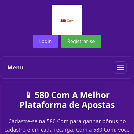
Login
Registrar-se
Menu
📱 580 Com A Melhor
Plataforma de Apostas
Cadastre-se na 580 Com para ganhar bônus no
cadastro e em cada recarga. Com a 580 Com, você