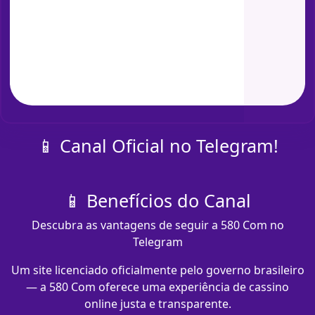
📱 Canal Oficial no Telegram!
📱 Benefícios do Canal
Descubra as vantagens de seguir a 580 Com no
Telegram
Um site licenciado oficialmente pelo governo brasileiro
— a 580 Com oferece uma experiência de cassino
online justa e transparente.