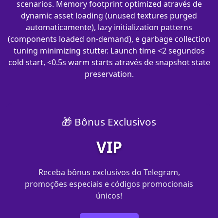
scenarios. Memory footprint optimized através de
dynamic asset loading (unused textures purged
automaticamente), lazy initialization patterns
(components loaded on-demand), e garbage collection
tuning minimizing stutter. Launch time <2 segundos
cold start, <0.5s warm starts através de snapshot state
preservation.
🎁 Bônus Exclusivos
VIP
Receba bônus exclusivos do Telegram,
promoções especiais e códigos promocionais
únicos!