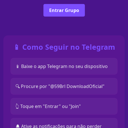
Entrar Grupo
📱 Como Seguir no Telegram
📱 Baixe o app Telegram no seu dispositivo
🔍 Procure por "@59Brl DownloadOficial"
👆 Toque em "Entrar" ou "Join"
🔔 Ative as notificações para não perder