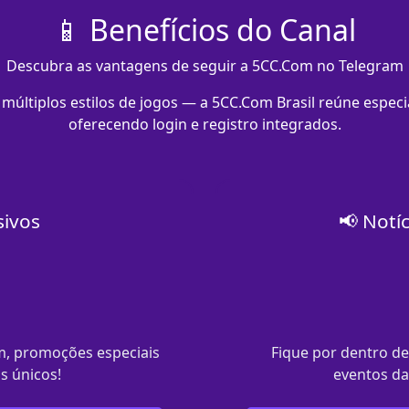
📱 Benefícios do Canal
Descubra as vantagens de seguir a 5CC.Com no Telegram
últiplos estilos de jogos — a 5CC.Com Brasil reúne especi
oferecendo login e registro integrados.
sivos
📢 Notí
m, promoções especiais
Fique por dentro d
s únicos!
eventos da