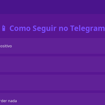
📱 Como Seguir no Telegram
ositivo
erder nada