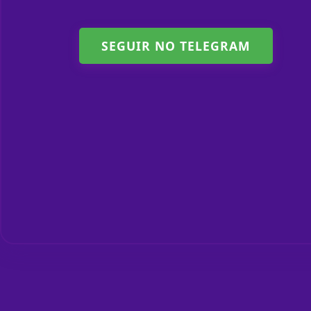
SEGUIR NO TELEGRAM