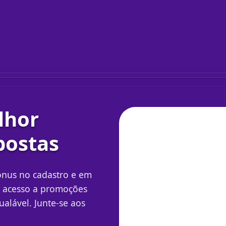
lhor
postas
ônus no cadastro e em
m acesso a promoções
ualável. Junte-se aos