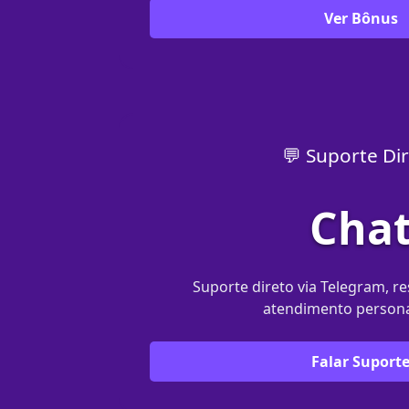
Ver Bônus
💬 Suporte Di
Cha
Suporte direto via Telegram, r
atendimento persona
Falar Suport