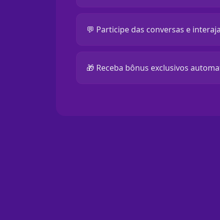
💬 Participe das conversas e interaj
🎁 Receba bônus exclusivos autom