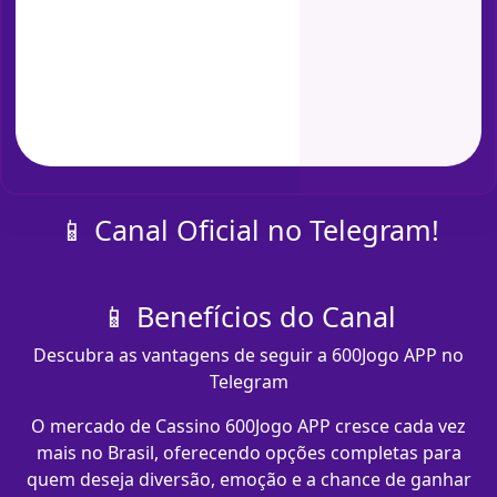
📱 Canal Oficial no Telegram!
📱 Benefícios do Canal
Descubra as vantagens de seguir a 600Jogo APP no
Telegram
O mercado de Cassino 600Jogo APP cresce cada vez
mais no Brasil, oferecendo opções completas para
quem deseja diversão, emoção e a chance de ganhar