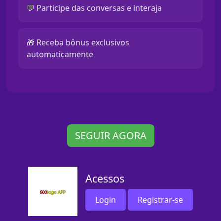
💬 Participe das conversas e interaja
🎁 Receba bônus exclusivos
automaticamente
SEGUIR AGORA
Acessos
Login
Registrar-se