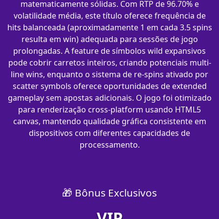
matematicamente sólidas. Com RTP de 96.70% e
volatilidade média, este título oferece frequência de
hits balanceada (aproximadamente 1 em cada 3.5 spins
resulta em win) adequada para sessões de jogo
prolongadas. A feature de símbolos wild expansivos
pode cobrir carretos inteiros, criando potenciais multi-
line wins, enquanto o sistema de re-spins ativado por
scatter symbols oferece oportunidades de extended
gameplay sem apostas adicionais. O jogo foi otimizado
para renderização cross-platform usando HTML5
canvas, mantendo qualidade gráfica consistente em
dispositivos com diferentes capacidades de
processamento.
🎁 Bônus Exclusivos
VIP