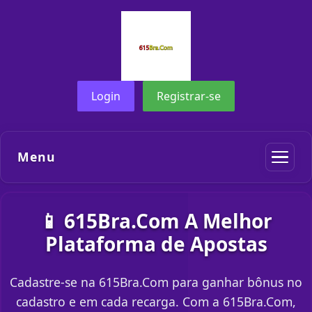
Login
Registrar-se
Menu
📱 615Bra.Com A Melhor
Plataforma de Apostas
Cadastre-se na 615Bra.Com para ganhar bônus no
cadastro e em cada recarga. Com a 615Bra.Com,