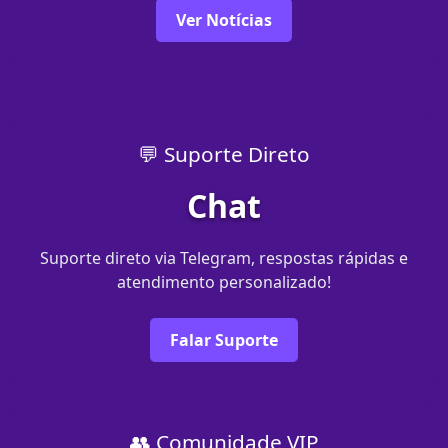
Ver Notícias
💬 Suporte Direto
Chat
Suporte direto via Telegram, respostas rápidas e
atendimento personalizado!
Falar Suporte
👥 Comunidade VIP