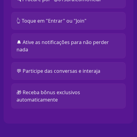
👆 Toque em "Entrar" ou "Join"
🔔 Ative as notificações para não perder
nada
💬 Participe das conversas e interaja
🎁 Receba bônus exclusivos
automaticamente