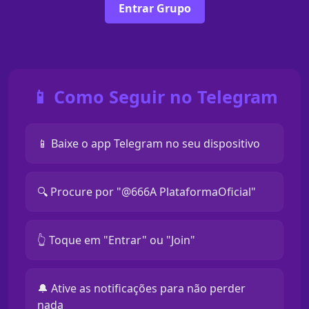
Entrar Grupo
📱 Como Seguir no Telegram
📱 Baixe o app Telegram no seu dispositivo
🔍 Procure por "@666A PlataformaOficial"
👆 Toque em "Entrar" ou "Join"
🔔 Ative as notificações para não perder
nada