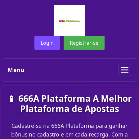
Login
Registrar-se
Menu
📱 666A Plataforma A Melhor
Plataforma de Apostas
Cadastre-se na 666A Plataforma para ganhar
bônus no cadastro e em cada recarga. Com a