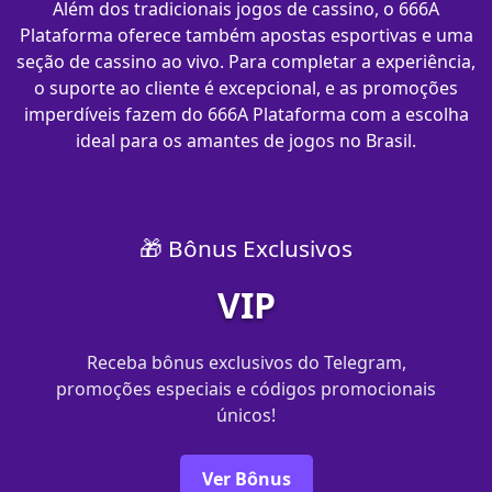
Além dos tradicionais jogos de cassino, o 666A
Plataforma oferece também apostas esportivas e uma
seção de cassino ao vivo. Para completar a experiência,
o suporte ao cliente é excepcional, e as promoções
imperdíveis fazem do 666A Plataforma com​ a escolha
ideal para os amantes de jogos no Brasil.
🎁 Bônus Exclusivos
VIP
Receba bônus exclusivos do Telegram,
promoções especiais e códigos promocionais
únicos!
Ver Bônus