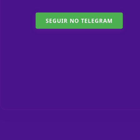
SEGUIR NO TELEGRAM