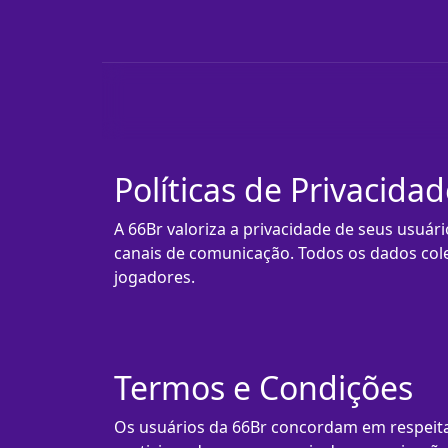
Políticas de Privacida
A 66Br valoriza a privacidade de seus usuá
canais de comunicação. Todos os dados cole
jogadores.
Termos e Condições
Os usuários da 66Br concordam em respeitar