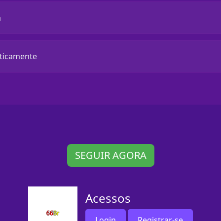
a
aticamente
SEGUIR AGORA
Acessos
Login
Registrar-se