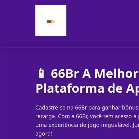
📱 66Br A Melhor
Plataforma de A
Cadastre-se na 66Br para ganhar bônus
recarga. Com a 66Br, você tem acesso a 
uma experiência de jogo inigualável. J
agora!