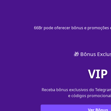
66Br pode oferecer bônus e promoções exc
🎁 Bônus Exclu
VIP
Receba bônus exclusivos do Telegra
e códigos promocionai
Ver Bônus