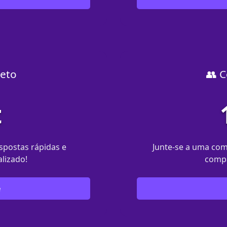
reto
👥 
t
espostas rápidas e
Junte-se a uma com
lizado!
compa
e