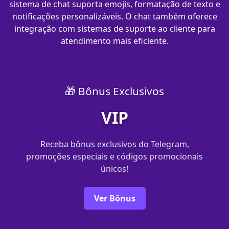
sistema de chat suporta emojis, formatação de texto e
notificações personalizáveis. O chat também oferece
integração com sistemas de suporte ao cliente para
atendimento mais eficiente.
🎁 Bônus Exclusivos
VIP
Receba bônus exclusivos do Telegram,
promoções especiais e códigos promocionais
únicos!
Ver Bônus