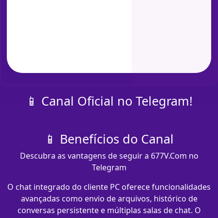
📱 Canal Oficial no Telegram!
📱 Benefícios do Canal
Descubra as vantagens de seguir a 677V.Com no
Telegram
O chat integrado do cliente PC oferece funcionalidades
avançadas como envio de arquivos, histórico de
conversas persistente e múltiplas salas de chat. O