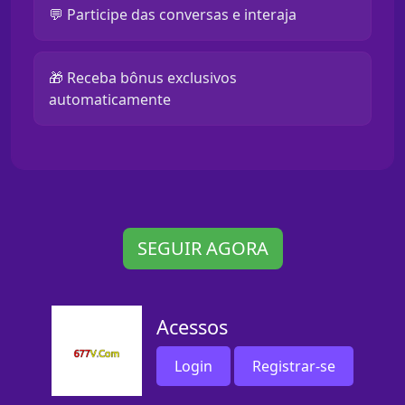
💬 Participe das conversas e interaja
🎁 Receba bônus exclusivos
automaticamente
SEGUIR AGORA
Acessos
Login
Registrar-se