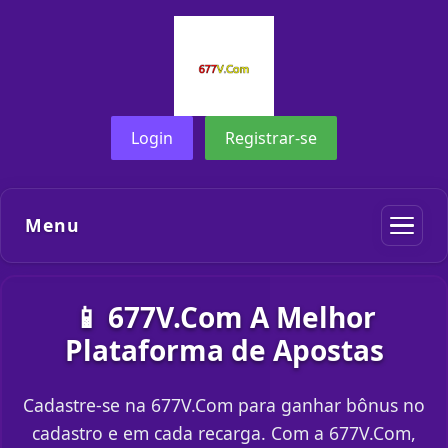
Login
Registrar-se
Menu
📱 677V.Com A Melhor
Plataforma de Apostas
Cadastre-se na 677V.Com para ganhar bônus no
cadastro e em cada recarga. Com a 677V.Com,