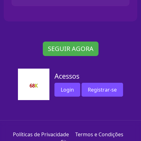
SEGUIR AGORA
Acessos
Login
Registrar-se
Políticas de Privacidade
Termos e Condições