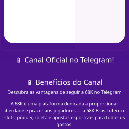
📱 Canal Oficial no Telegram!
📱 Benefícios do Canal
Descubra as vantagens de seguir a 68K no Telegram
A 68K é uma plataforma dedicada a proporcionar
liberdade e prazer aos jogadores — a 68K Brasil oferece
slots, pôquer, roleta e apostas esportivas para todos os
gostos.