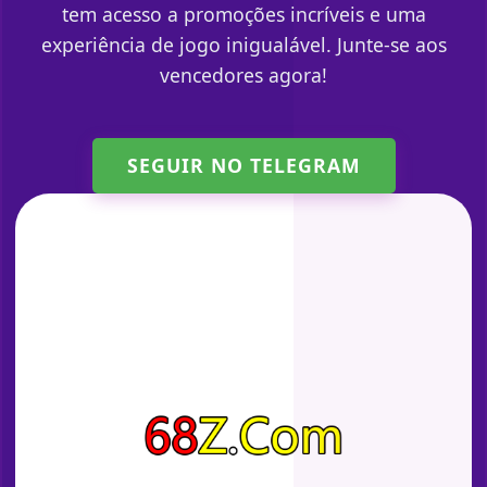
tem acesso a promoções incríveis e uma
experiência de jogo inigualável. Junte-se aos
vencedores agora!
SEGUIR NO TELEGRAM