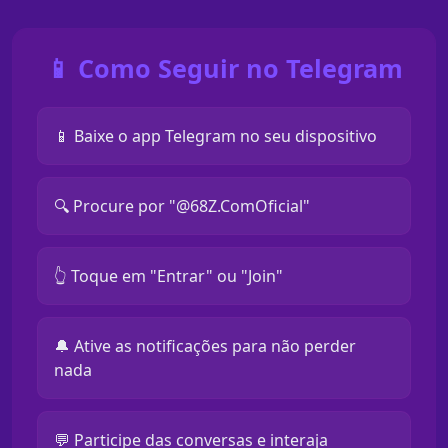
📱 Como Seguir no Telegram
📱 Baixe o app Telegram no seu dispositivo
🔍 Procure por "@68Z.ComOficial"
👆 Toque em "Entrar" ou "Join"
🔔 Ative as notificações para não perder
nada
💬 Participe das conversas e interaja