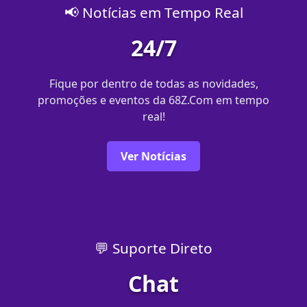
📢 Notícias em Tempo Real
24/7
Fique por dentro de todas as novidades,
promoções e eventos da 68Z.Com em tempo
real!
Ver Notícias
💬 Suporte Direto
Chat