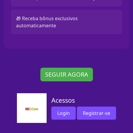
🎁 Receba bônus exclusivos
automaticamente
SEGUIR AGORA
Acessos
Login
Registrar-se