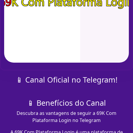
📱 Canal Oficial no Telegram!
📱 Benefícios do Canal
Descubra as vantagens de seguir a 69K Com
Plataforma Login no Telegram
A 69K Com Plataforma Login é uma plataforma de