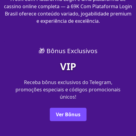
cassino online completa — a 69K Com Plataforma Login
Brasil oferece conteúdo variado, jogabilidade premium
e experiência de excelência.
🎁 Bônus Exclusivos
VIP
Receba bônus exclusivos do Telegram,
promoções especiais e códigos promocionais
únicos!
Ver Bônus