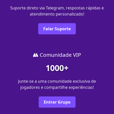
Suporte direto via Telegram, respostas rápidas e
atendimento personalizado!
Falar Suporte
👥 Comunidade VIP
1000+
Junte-se a uma comunidade exclusiva de
jogadores e compartilhe experiências!
Entrar Grupo