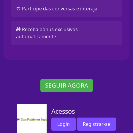
💬 Participe das conversas e interaja
🎁 Receba bônus exclusivos
automaticamente
SEGUIR AGORA
Acessos
Login
Registrar-se