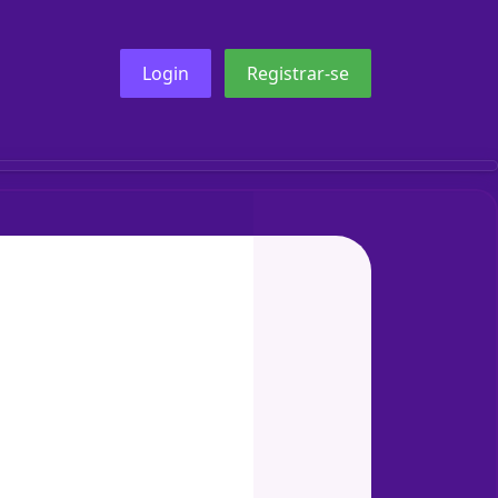
Login
Registrar-se