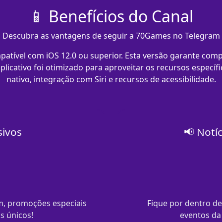
📱 Benefícios do Canal
Descubra as vantagens de seguir a 70Games no Telegram
ompatível com iOS 12.0 ou superior. Esta versão garante co
plicativo foi otimizado para aproveitar os recursos específ
nativo, integração com Siri e recursos de acessibilidade.
sivos
📢 Notí
m, promoções especiais
Fique por dentro d
s únicos!
eventos da