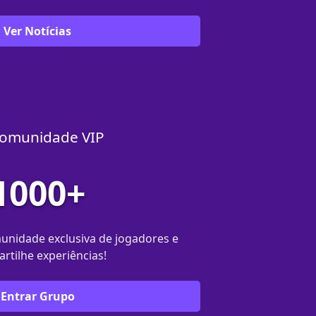
Ver Notícias
Comunidade VIP
1000+
unidade exclusiva de jogadores e
rtilhe experiências!
Entrar Grupo