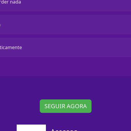
erder nada
a
aticamente
SEGUIR AGORA