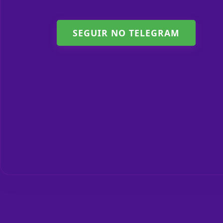
SEGUIR NO TELEGRAM