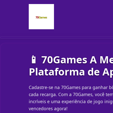
📱 70Games A Me
Plataforma de A
Cadastre-se na 70Games para ganhar b
cada recarga. Com a 70Games, você te
incríveis e uma experiência de jogo inig
vencedores agora!