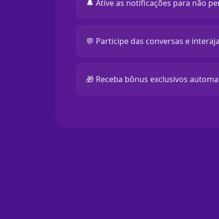
🔔 Ative as notificações para não p
💬 Participe das conversas e interaj
🎁 Receba bônus exclusivos autom