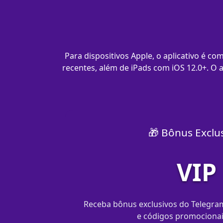
Para dispositivos Apple, o aplicativo é c
recentes, além de iPads com iOS 12.0+. O a
🎁 Bônus Exclu
VIP
Receba bônus exclusivos do Telegra
e códigos promocionai