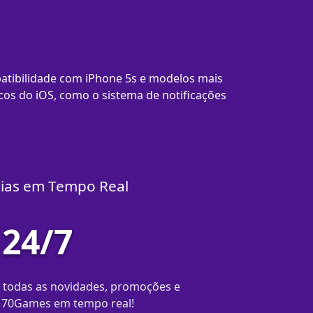
mpatibilidade com iPhone 5s e modelos mais
icos do iOS, como o sistema de notificações
cias em Tempo Real
24/7
e todas as novidades, promoções e
 70Games em tempo real!