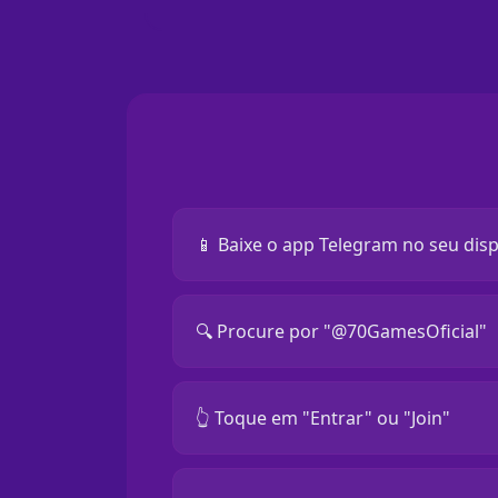
📱 Baixe o app Telegram no seu disp
🔍 Procure por "@70GamesOficial"
👆 Toque em "Entrar" ou "Join"