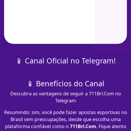
📱 Canal Oficial no Telegram!
📱 Benefícios do Canal
Descubra as vantagens de seguir a 711Brl.Com no
Telegram
Resumindo: sim, você pode fazer apostas esportivas no
Brasil sem preocupações, desde que escolha uma
plataforma confiável como o
711Brl.Com
. Fique atento