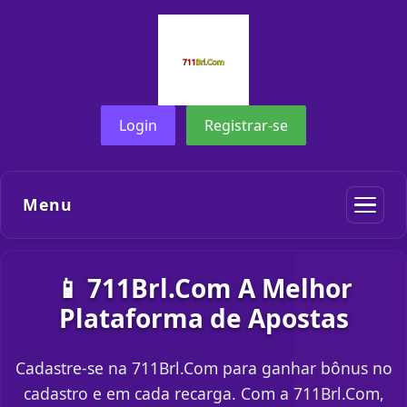
Login
Registrar-se
Menu
📱 711Brl.Com A Melhor
Plataforma de Apostas
Cadastre-se na 711Brl.Com para ganhar bônus no
cadastro e em cada recarga. Com a 711Brl.Com,