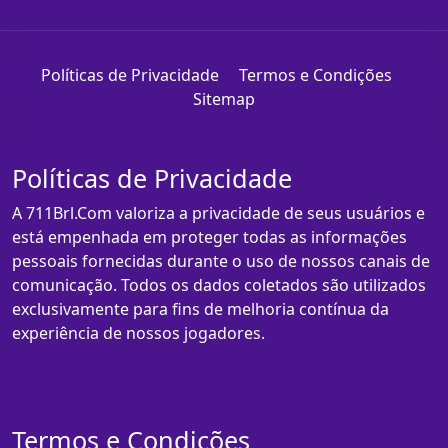
Políticas de Privacidade
Termos e Condições
Sitemap
Políticas de Privacidade
A 711Brl.Com valoriza a privacidade de seus usuários e
está empenhada em proteger todas as informações
pessoais fornecidas durante o uso de nossos canais de
comunicação. Todos os dados coletados são utilizados
exclusivamente para fins de melhoria contínua da
experiência de nossos jogadores.
Termos e Condições