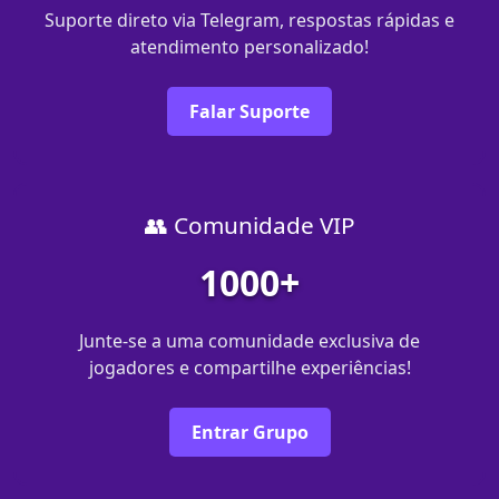
Suporte direto via Telegram, respostas rápidas e
atendimento personalizado!
Falar Suporte
👥 Comunidade VIP
1000+
Junte-se a uma comunidade exclusiva de
jogadores e compartilhe experiências!
Entrar Grupo