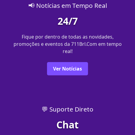
📢 Notícias em Tempo Real
24/7
Fique por dentro de todas as novidades,
promoções e eventos da 711Brl.Com em tempo
real!
Ver Notícias
💬 Suporte Direto
Chat