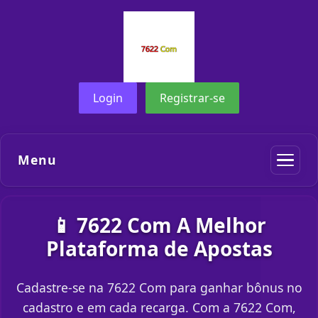
Login
Registrar-se
Menu
📱 7622 Com A Melhor
Plataforma de Apostas
Cadastre-se na 7622 Com para ganhar bônus no
cadastro e em cada recarga. Com a 7622 Com,