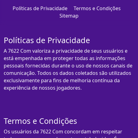
Políticas de Privacidade
Termos e Condições
Sitemap
Políticas de Privacidade
A 7622 Com valoriza a privacidade de seus usuários e
está empenhada em proteger todas as informações
pessoais fornecidas durante o uso de nossos canais de
comunicação. Todos os dados coletados são utilizados
exclusivamente para fins de melhoria contínua da
experiência de nossos jogadores.
Termos e Condições
Os usuários da 7622 Com concordam em respeitar