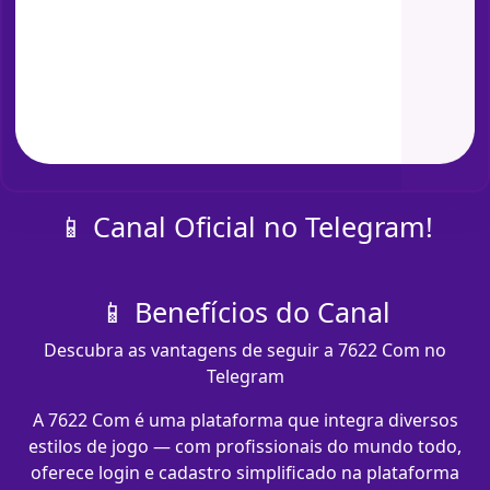
📱 Canal Oficial no Telegram!
📱 Benefícios do Canal
Descubra as vantagens de seguir a 7622 Com no
Telegram
A 7622 Com é uma plataforma que integra diversos
estilos de jogo — com profissionais do mundo todo,
oferece login e cadastro simplificado na plataforma