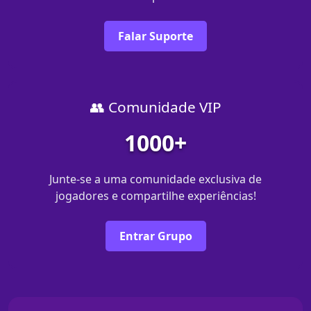
Falar Suporte
👥 Comunidade VIP
1000+
Junte-se a uma comunidade exclusiva de
jogadores e compartilhe experiências!
Entrar Grupo