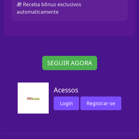
🎁 Receba bônus exclusivos
automaticamente
SEGUIR AGORA
Acessos
Login
Registrar-se