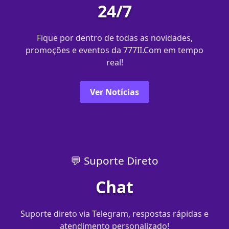
24/7
Fique por dentro de todas as novidades,
promoções e eventos da 777II.Com em tempo
real!
Ver Notícias
💬 Suporte Direto
Chat
Suporte direto via Telegram, respostas rápidas e
atendimento personalizado!