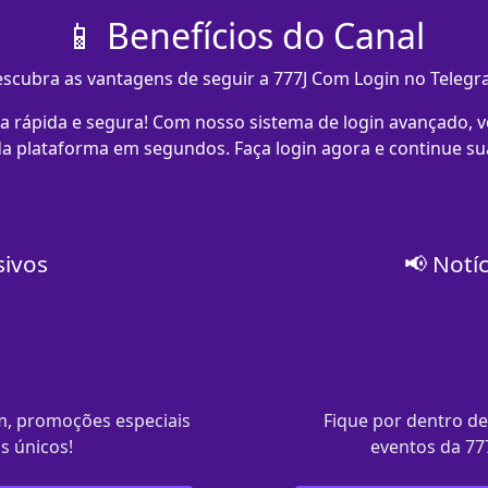
📱 Benefícios do Canal
scubra as vantagens de seguir a 777J Com Login no Teleg
a rápida e segura! Com nosso sistema de login avançado, v
a plataforma em segundos. Faça login agora e continue su
sivos
📢 Notí
m, promoções especiais
Fique por dentro d
s únicos!
eventos da 77