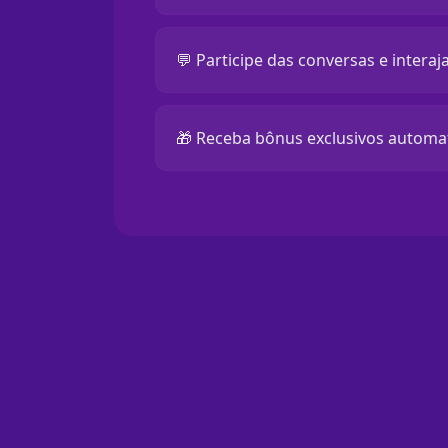
💬 Participe das conversas e interaj
🎁 Receba bônus exclusivos autom