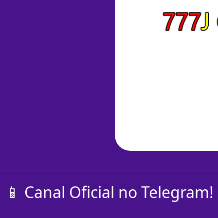
📱 Canal Oficial no Telegram!