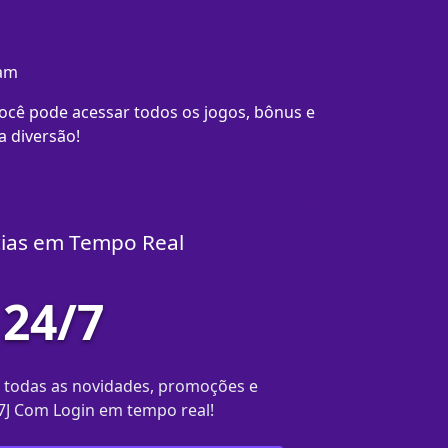
ram
ocê pode acessar todos os jogos, bônus e
a diversão!
cias em Tempo Real
24/7
e todas as novidades, promoções e
7J Com Login em tempo real!