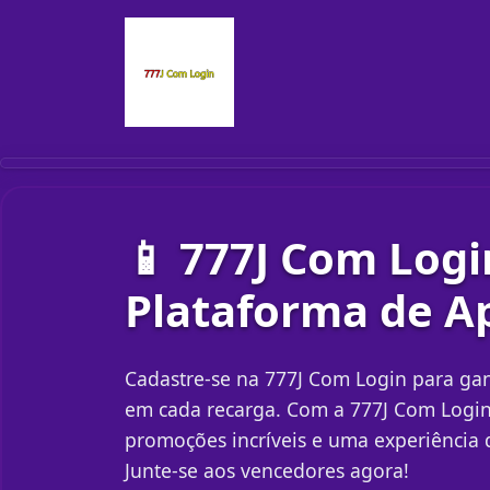
📱 777J Com Log
Plataforma de A
Cadastre-se na 777J Com Login para ga
em cada recarga. Com a 777J Com Login
promoções incríveis e uma experiência d
Junte-se aos vencedores agora!