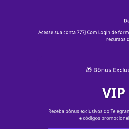
De
Acesse sua conta 777J Com Login de form
recursos d
🎁 Bônus Exclu
VIP
Receba bônus exclusivos do Telegra
e códigos promocionai