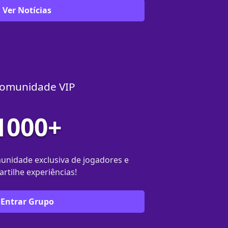
Ver Notícias
Comunidade VIP
1000+
unidade exclusiva de jogadores e
rtilhe experiências!
Entrar Grupo