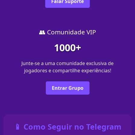
Falar Suporte
👥 Comunidade VIP
1000+
Junte-se a uma comunidade exclusiva de
jogadores e compartilhe experiências!
Entrar Grupo
📱 Como Seguir no Telegram