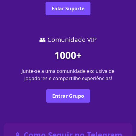
Falar Suporte
👥 Comunidade VIP
1000+
Junte-se a uma comunidade exclusiva de
jogadores e compartilhe experiências!
Entrar Grupo
📱 Como Seguir no Telegram