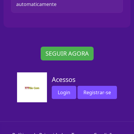
automaticamente
SEGUIR AGORA
Acessos
Login
Registrar-se