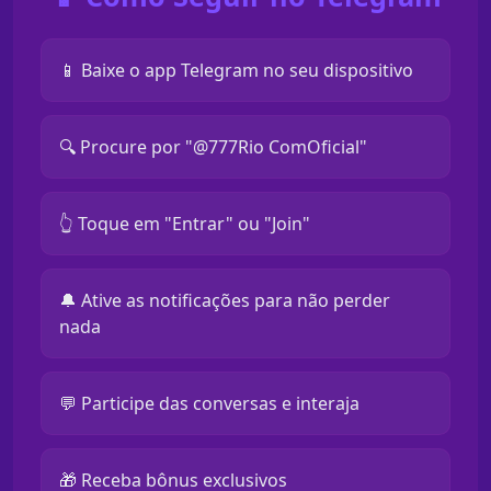
📱 Baixe o app Telegram no seu dispositivo
🔍 Procure por "@777Rio ComOficial"
👆 Toque em "Entrar" ou "Join"
🔔 Ative as notificações para não perder
nada
💬 Participe das conversas e interaja
🎁 Receba bônus exclusivos