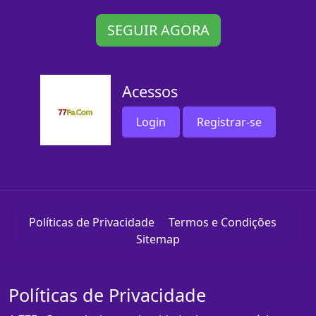
SEGUIR AGORA
Acessos
Login
Registrar-se
Políticas de Privacidade
Termos e Condições
Sitemap
Políticas de Privacidade