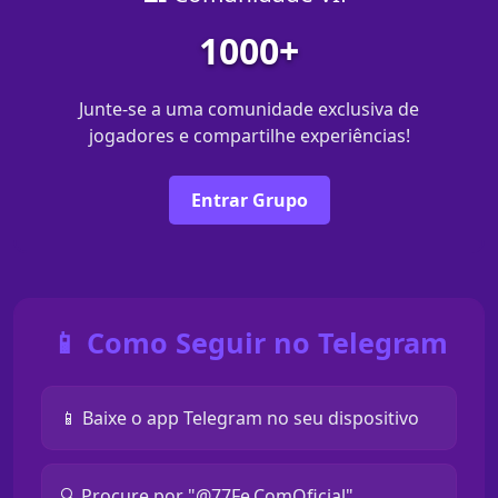
1000+
Junte-se a uma comunidade exclusiva de
jogadores e compartilhe experiências!
Entrar Grupo
📱 Como Seguir no Telegram
📱 Baixe o app Telegram no seu dispositivo
🔍 Procure por "@77Fe.ComOficial"