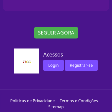
SEGUIR AGORA
Acessos
Login
Registrar-se
Políticas de Privacidade
Termos e Condições
Sitemap