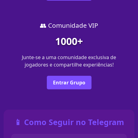
👥 Comunidade VIP
1000+
Junte-se a uma comunidade exclusiva de
jogadores e compartilhe experiências!
Entrar Grupo
📱 Como Seguir no Telegram