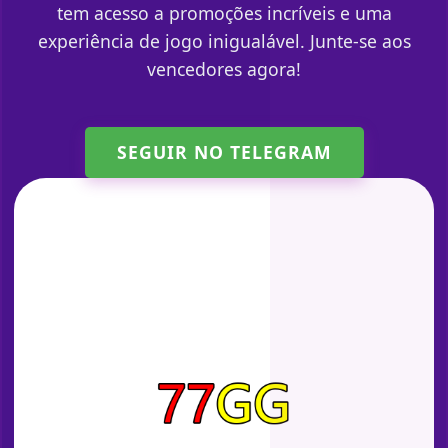
tem acesso a promoções incríveis e uma
experiência de jogo inigualável. Junte-se aos
vencedores agora!
SEGUIR NO TELEGRAM