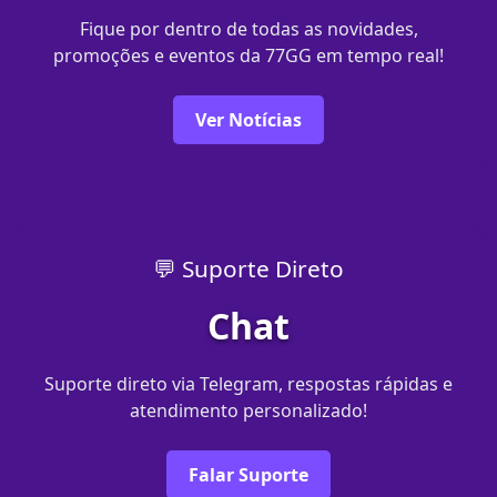
Fique por dentro de todas as novidades,
promoções e eventos da 77GG em tempo real!
Ver Notícias
💬 Suporte Direto
Chat
Suporte direto via Telegram, respostas rápidas e
atendimento personalizado!
Falar Suporte