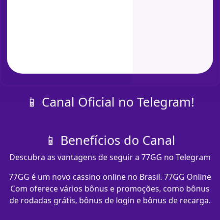
📱 Canal Oficial no Telegram!
📱 Benefícios do Canal
Descubra as vantagens de seguir a 77GG no Telegram
77GG é um novo cassino online no Brasil. 77GG Online
Com oferece vários bônus e promoções, como bônus
de rodadas grátis, bônus de login e bônus de recarga.