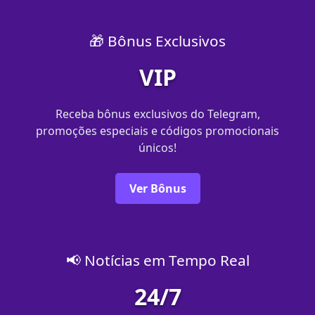
🎁 Bônus Exclusivos
VIP
Receba bônus exclusivos do Telegram,
promoções especiais e códigos promocionais
únicos!
Ver Bônus
📢 Notícias em Tempo Real
24/7