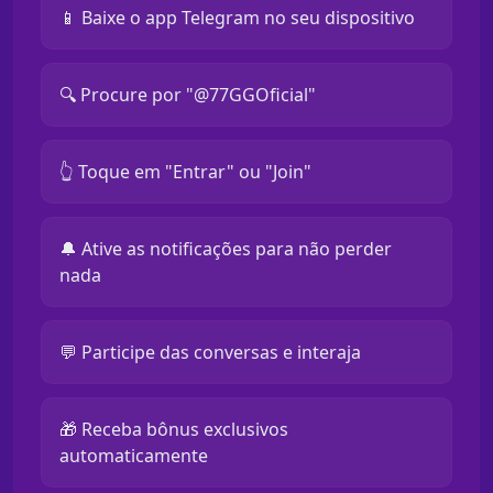
📱 Baixe o app Telegram no seu dispositivo
🔍 Procure por "@77GGOficial"
👆 Toque em "Entrar" ou "Join"
🔔 Ative as notificações para não perder
nada
💬 Participe das conversas e interaja
🎁 Receba bônus exclusivos
automaticamente