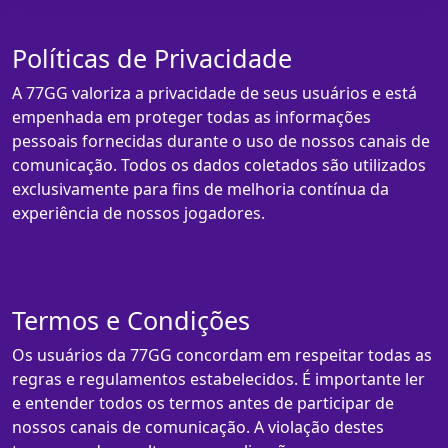
Políticas de Privacidade
A 77GG valoriza a privacidade de seus usuários e está
empenhada em proteger todas as informações
pessoais fornecidas durante o uso de nossos canais de
comunicação. Todos os dados coletados são utilizados
exclusivamente para fins de melhoria contínua da
experiência de nossos jogadores.
Termos e Condições
Os usuários da 77GG concordam em respeitar todas as
regras e regulamentos estabelecidos. É importante ler
e entender todos os termos antes de participar de
nossos canais de comunicação. A violação destes