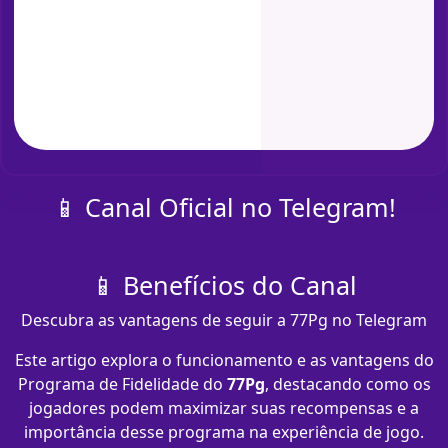
📱 Canal Oficial no Telegram!
📱 Benefícios do Canal
Descubra as vantagens de seguir a 77Pg no Telegram
Este artigo explora o funcionamento e as vantagens do
Programa de Fidelidade do
77Pg
, destacando como os
jogadores podem maximizar suas recompensas e a
importância desse programa na experiência de jogo.