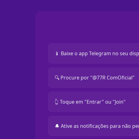
📱 Baixe o app Telegram no seu disp
🔍 Procure por "@77R ComOficial"
👆 Toque em "Entrar" ou "Join"
🔔 Ative as notificações para não p