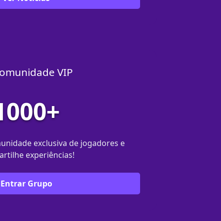
Comunidade VIP
1000+
unidade exclusiva de jogadores e
rtilhe experiências!
Entrar Grupo