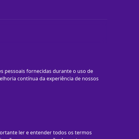
s pessoais fornecidas durante o uso de
elhoria contínua da experiência de nossos
ortante ler e entender todos os termos