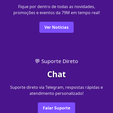
Fique por dentro de todas as novidades,
promoções e eventos da 79M em tempo real!
Ver Notícias
💬 Suporte Direto
Chat
Suporte direto via Telegram, respostas rápidas e
atendimento personalizado!
Falar Suporte