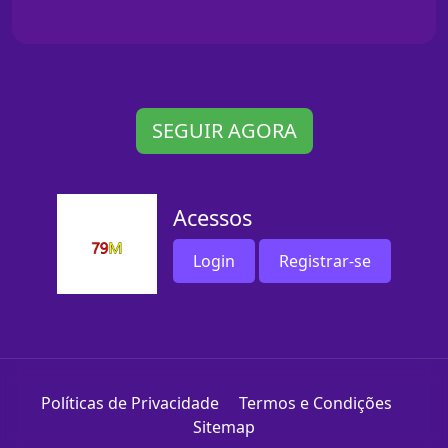
SEGUIR AGORA
Acessos
Login
Registrar-se
Políticas de Privacidade
Termos e Condições
Sitemap