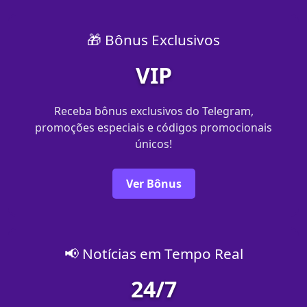
🎁 Bônus Exclusivos
VIP
Receba bônus exclusivos do Telegram,
promoções especiais e códigos promocionais
únicos!
Ver Bônus
📢 Notícias em Tempo Real
24/7