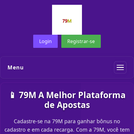
Login
Registrar-se
Menu
📱 79M A Melhor Plataforma
de Apostas
Cadastre-se na 79M para ganhar bônus no
cadastro e em cada recarga. Com a 79M, você tem