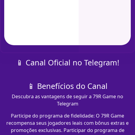
📱 Canal Oficial no Telegram!
📱 Benefícios do Canal
Descubra as vantagens de seguir a 79R Game no
Telegram
Participe do programa de fidelidade: O 79R Game
recompensa seus jogadores leais com bônus extras e
promoções exclusivas. Participar do programa de