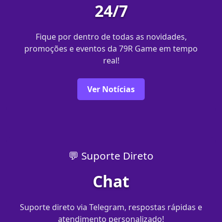
24/7
Fique por dentro de todas as novidades,
promoções e eventos da 79R Game em tempo
real!
Ver Notícias
💬 Suporte Direto
Chat
Suporte direto via Telegram, respostas rápidas e
atendimento personalizado!