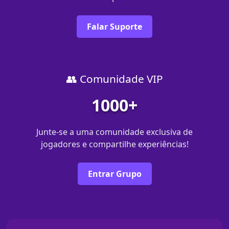
Falar Suporte
👥 Comunidade VIP
1000+
Junte-se a uma comunidade exclusiva de
jogadores e compartilhe experiências!
Entrar Grupo