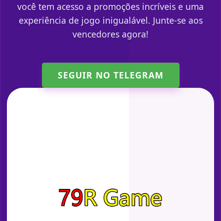
você tem acesso a promoções incríveis e uma
experiência de jogo inigualável. Junte-se aos
vencedores agora!
SEGUIR NO TELEGRAM