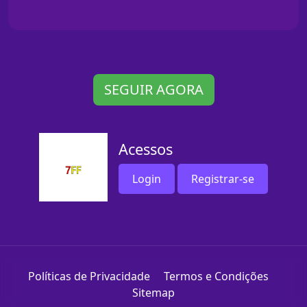
SEGUIR AGORA
Acessos
Login
Registrar-se
Políticas de Privacidade
Termos e Condições
Sitemap