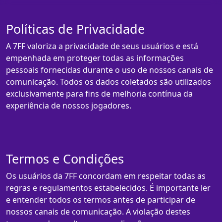
Políticas de Privacidade
A 7FF valoriza a privacidade de seus usuários e está
empenhada em proteger todas as informações
pessoais fornecidas durante o uso de nossos canais de
comunicação. Todos os dados coletados são utilizados
exclusivamente para fins de melhoria contínua da
experiência de nossos jogadores.
Termos e Condições
Os usuários da 7FF concordam em respeitar todas as
regras e regulamentos estabelecidos. É importante ler
e entender todos os termos antes de participar de
nossos canais de comunicação. A violação destes