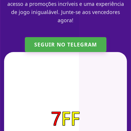
acesso a promoções incríveis e uma experiência
de jogo inigualável. Junte-se aos vencedores
agora!
SEGUIR NO TELEGRAM