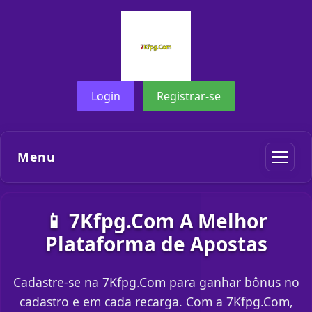
Login
Registrar-se
Menu
📱 7Kfpg.Com A Melhor
Plataforma de Apostas
Cadastre-se na 7Kfpg.Com para ganhar bônus no
cadastro e em cada recarga. Com a 7Kfpg.Com,