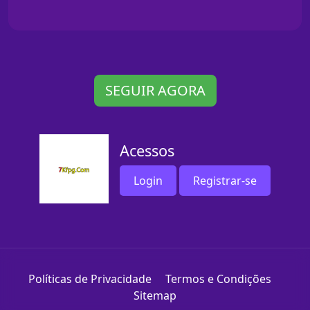
SEGUIR AGORA
Acessos
Login
Registrar-se
Políticas de Privacidade
Termos e Condições
Sitemap