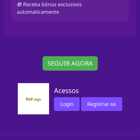
🎁 Receba bônus exclusivos
automaticamente
SEGUIR AGORA
Acessos
Login
Registrar-se