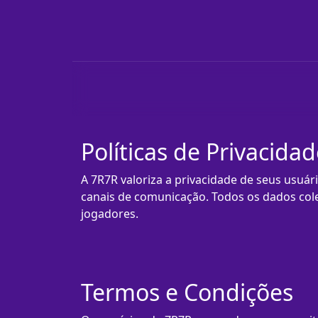
Políticas de Privacida
A 7R7R valoriza a privacidade de seus usuá
canais de comunicação. Todos os dados cole
jogadores.
Termos e Condições