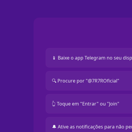
📱 Baixe o app Telegram no seu disp
🔍 Procure por "@7R7ROficial"
👆 Toque em "Entrar" ou "Join"
🔔 Ative as notificações para não p