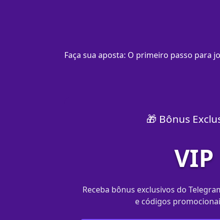
Faça sua aposta: O primeiro passo para jo
🎁 Bônus Exclu
VIP
Receba bônus exclusivos do Telegra
e códigos promocionai