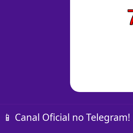
📱 Canal Oficial no Telegram!