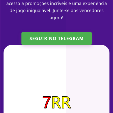
acesso a promoções incríveis e uma experiência
de jogo inigualável. Junte-se aos vencedores
agora!
SEGUIR NO TELEGRAM