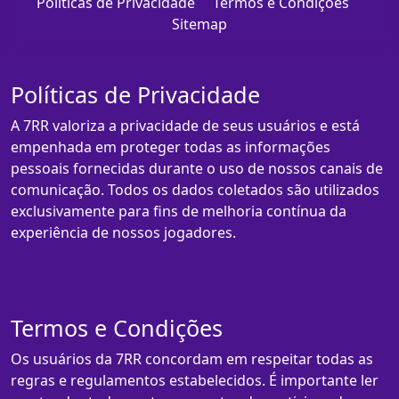
Políticas de Privacidade
Termos e Condições
Sitemap
Políticas de Privacidade
A 7RR valoriza a privacidade de seus usuários e está
empenhada em proteger todas as informações
pessoais fornecidas durante o uso de nossos canais de
comunicação. Todos os dados coletados são utilizados
exclusivamente para fins de melhoria contínua da
experiência de nossos jogadores.
Termos e Condições
Os usuários da 7RR concordam em respeitar todas as
regras e regulamentos estabelecidos. É importante ler