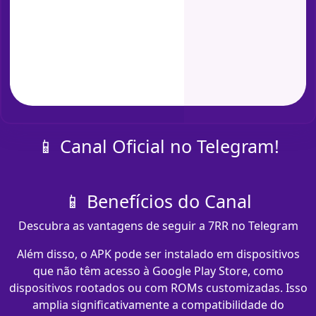
📱 Canal Oficial no Telegram!
📱 Benefícios do Canal
Descubra as vantagens de seguir a 7RR no Telegram
Além disso, o APK pode ser instalado em dispositivos
que não têm acesso à Google Play Store, como
dispositivos rootados ou com ROMs customizadas. Isso
amplia significativamente a compatibilidade do