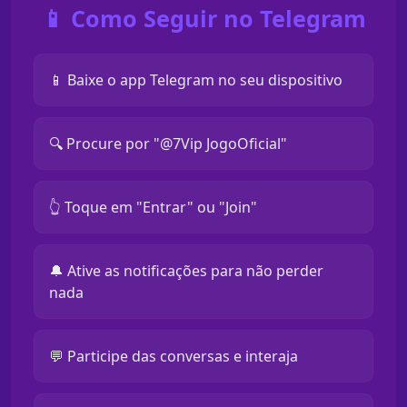
📱 Como Seguir no Telegram
📱 Baixe o app Telegram no seu dispositivo
🔍 Procure por "@7Vip JogoOficial"
👆 Toque em "Entrar" ou "Join"
🔔 Ative as notificações para não perder
nada
💬 Participe das conversas e interaja