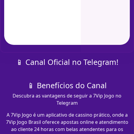
📱 Canal Oficial no Telegram!
📱 Benefícios do Canal
Descubra as vantagens de seguir a 7Vip Jogo no
Telegram
A 7Vip Jogo é um aplicativo de cassino prático, onde a
7Vip Jogo Brasil oferece apostas online e atendimento
ao cliente 24 horas com belas atendentes para os